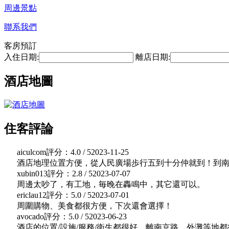
周邊景點
聯系我們
客房預訂
入住日期:
離店日期:
酒店地圖
住客評論
aiculcom
評分：4.0 / 5
2023-11-25
酒店地理位置方便，從人民廣場歩行五到十分仲就到！到南京路
xubin013
評分：2.8 / 5
2023-07-07
周邊太吵了，有工地，毎晚在轟鳴中，其它還可以。
ericlau12
評分：5.0 / 5
2023-07-01
周圍購物、美食都很方便，下次還會選擇！
avocado
評分：5.0 / 5
2023-06-23
酒店的位置/設施/服務/衛生都很好，離南京路、外灘等