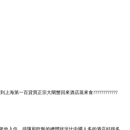
一百貸買正宗大閘蟹回來酒店蒸來食????????????
多老外入住，排隊和吃飯的總體狀況比中國人多的酒店好很多。