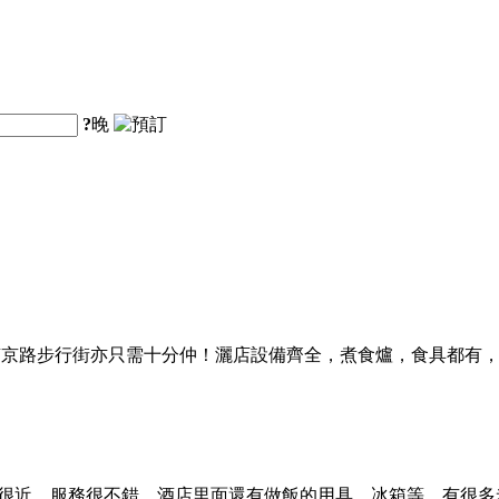
?
晚
步行街亦只需十分仲！灑店設備齊全，煮食爐，食具都有，到上海第
地都很近，服務很不錯。酒店里面還有做飯的用具、冰箱等，有很