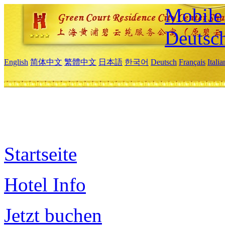
Mobile 
Deutsc
English
简体中文
繁體中文
日本語
한국어
Deutsch
Français
Itali
Startseite
Hotel Info
Jetzt buchen