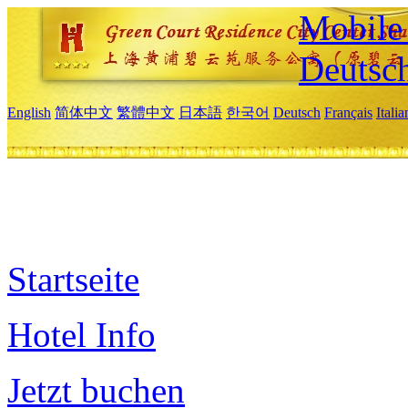
Mobile 
Deutsc
English
简体中文
繁體中文
日本語
한국어
Deutsch
Français
Itali
Startseite
Hotel Info
Jetzt buchen