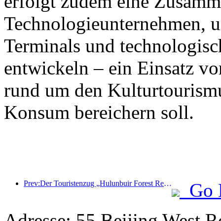
erfolgt zudem eine Zusamm
Technologieunternehmen, 
Terminals und technologisc
entwickeln – ein Einsatz vo
rund um den Kulturtourism
Konsum bereichern soll.
Prev:Der Touristenzug „Hulunbuir Forest Rendezvous - Daxinganling Express - Starlight Train - Tianyi Journey“ tritt seine Jungfernfahrt an.
Go 
Adresse: 55 Beijing West R