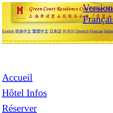
Versio
Françai
English
简体中文
繁體中文
日本語
한국어
Deutsch
Français
Itali
Accueil
Hôtel Infos
Réserver