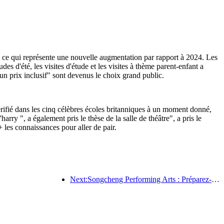
%, ce qui représente une nouvelle augmentation par rapport à 2024. Les
s d'été, les visites d'étude et les visites à thème parent-enfant a
n prix inclusif" sont devenus le choix grand public.
rifié dans les cinq célèbres écoles britanniques à un moment donné,
arry ", a également pris le thèse de la salle de théâtre", a pris le
les connaissances pour aller de pair.
Next:Songcheng Performing Arts : Préparez-vous à la fois au contenu du marché et à celui des événements pendant la haute saison touristique estivale