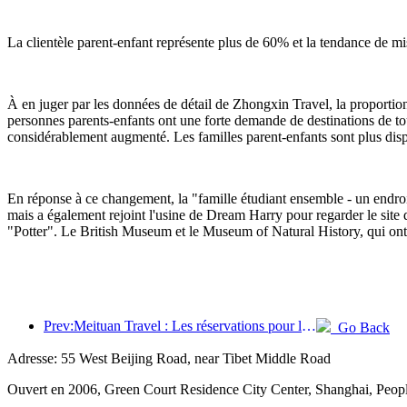
La clientèle parent-enfant représente plus de 60% et la tendance de m
À en juger par les données de détail de Zhongxin Travel, la proportion
personnes parents-enfants ont une forte demande de destinations de tour
considérablement augmenté. Les familles parent-enfants sont plus disp
En réponse à ce changement, la "famille étudiant ensemble - un endroi
mais a également rejoint l'usine de Dream Harry pour regarder le site de 
"Potter". Le British Museum et le Museum of Natural History, qui ont 
Prev:Meituan Travel : Les réservations pour les hôtels haut de gamme dans les comtés pendant le festival des bateaux-dragons sont très demandées, les familles avec enfants devenant la force principale
Go Back
Adresse: 55 West Beijing Road, near Tibet Middle Road
Ouvert en 2006, Green Court Residence City Center, Shanghai, Peopl