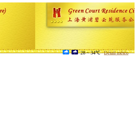
28 ~ 34℃
Détail météo