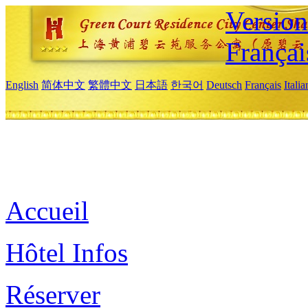
Versio
Françai
English
简体中文
繁體中文
日本語
한국어
Deutsch
Français
Itali
Accueil
Hôtel Infos
Réserver