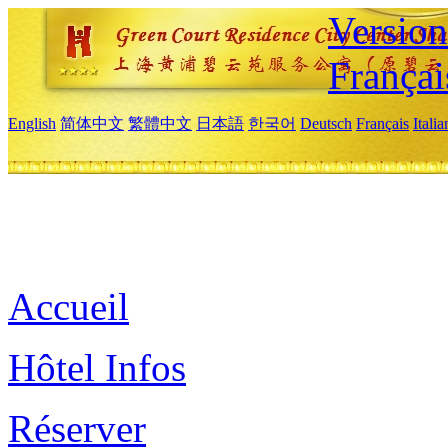
Versio
Françai
English
简体中文
繁體中文
日本語
한국어
Deutsch
Français
Itali
Accueil
Hôtel Infos
Réserver