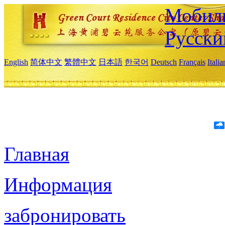
Мобиль
Русски
English
简体中文
繁體中文
日本語
한국어
Deutsch
Français
Itali
Главная
Информация
забронировать