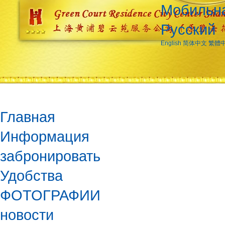
Мобильна
Русский
English
简体中文
繁體
Главная
Информация
забронировать
Удобства
ФОТОГРАФИИ
новости