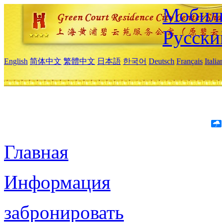
Мобиль
Русски
English
简体中文
繁體中文
日本語
한국어
Deutsch
Français
Itali
Главная
Информация
забронировать