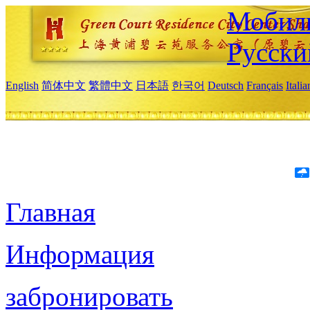
Мобиль
Русски
English
简体中文
繁體中文
日本語
한국어
Deutsch
Français
Itali
Главная
Информация
забронировать