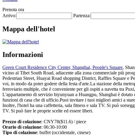
Prenota ora
Arrivo:
Partenza:
Mappa dell'hotel
Informazioni
Green Court Residence City Center, Shanghai, People's Square
, Shan
vicino al Tibet South Road, adiacente alla zona commerciale più pro
Pedestrian Street, Huayai Road shopping District, Raffles Square e 
voi, in modo da poter godere della festa d'arte.La stazione della metrop
ferroviario multiple, che è conveniente per gli ospiti a navetta tra Pux
L'appartamento di servizio biyunyuan a Huangpu, Shanghai è dotato di
funzioni di casa che di ufficio.Puoi invitare i tuoi migliori amici a stare
Inoltre, l'hotel ha una caffetteria, sala fitness e sala TV. Si può sorsegg
TV. Si può fare le proprie scelte ed essere liberi.
Prezzo di colazione
: CNY78($11.6) / piece
Orario di colazione
: 06:30-10:00
Tipo di colazione
: buffet (occidentale, cinese)