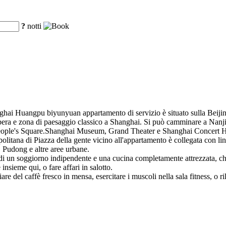
?
notti
ghai Huangpu biyunyuan appartamento di servizio è situato sulla Beij
spera e zona di paesaggio classico a Shanghai. Si può camminare a Nan
People's Square.Shanghai Museum, Grand Theater e Shanghai Concert Ha
olitana di Piazza della gente vicino all'appartamento è collegata con lin
i, Pudong e altre aree urbane.
 un soggiorno indipendente e una cucina completamente attrezzata, che
 insieme qui, o fare affari in salotto.
iare del caffè fresco in mensa, esercitare i muscoli nella sala fitness, o ril