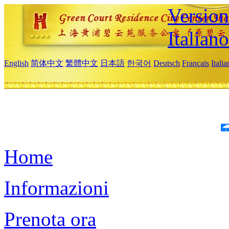
Version
Italiano
English
简体中文
繁體中文
日本語
한국어
Deutsch
Français
Itali
Home
Informazioni
Prenota ora