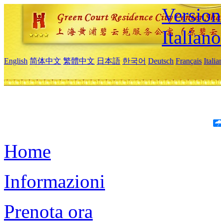
Version
Italiano
English
简体中文
繁體中文
日本語
한국어
Deutsch
Français
Itali
Home
Informazioni
Prenota ora