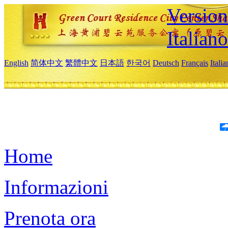
Version
Italiano
English
简体中文
繁體中文
日本語
한국어
Deutsch
Français
Itali
Home
Informazioni
Prenota ora