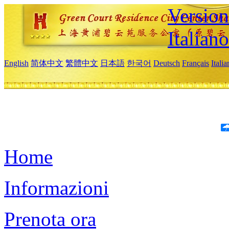
Version
Italiano
English
简体中文
繁體中文
日本語
한국어
Deutsch
Français
Itali
Home
Informazioni
Prenota ora