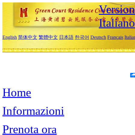
Version
Italiano
English
简体中文
繁體中文
日本語
한국어
Deutsch
Français
Itali
Home
Informazioni
Prenota ora